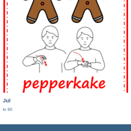
Jul
kr
60
Legg I Handlekurv