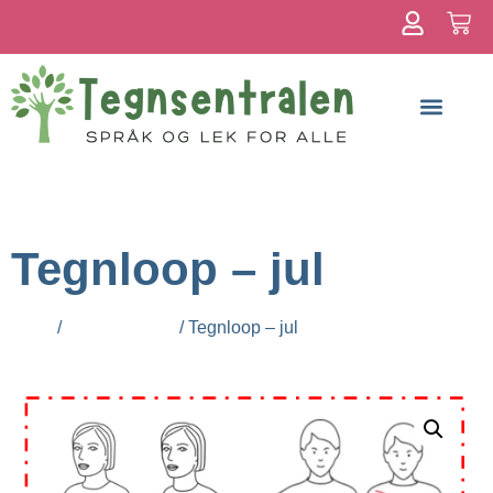
Om meg
Tegnloop – jul
Hjem
/
Alle produkter
/ Tegnloop – jul