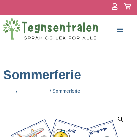
Om meg
Sommerferie
Hjem
/
Alle produkter
/ Sommerferie