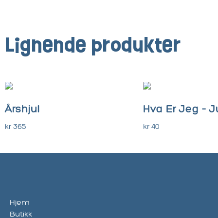
Lignende produkter
Årshjul
Hva Er Jeg – J
kr
365
kr
40
Legg I Handlekurv
Legg I Handlekurv
Hjem
Butikk