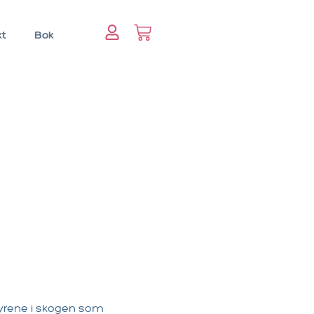
kt
Bok
dyrene i skogen som