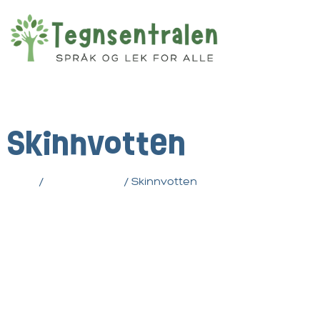
Skinnvotten
Hjem
/
Alle produkter
/ Skinnvotten