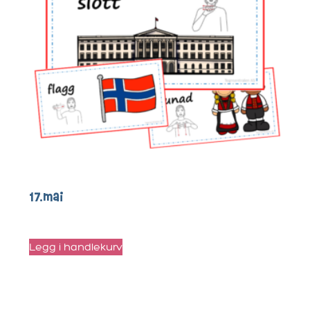
Eventyr
(5)
Hverdagen
(5)
Jul
(5)
Loop
(2)
Skole
(2)
17.mai
kr
30
Legg i handlekurv