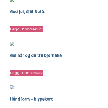
God jul, sier Nora.
kr
100
Legg i handlekurv
Gullhår og de tre bjørnene
kr
30
Legg i handlekurv
Håndform – klypekort
kr
55