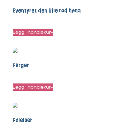
Eventyret den lille rød høna
kr
40
Legg i handlekurv
Farger
kr
15
Legg i handlekurv
Følelser
kr
20