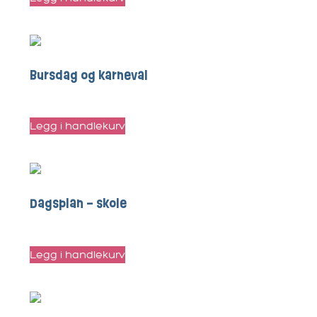
Bursdag og karneval
kr
50
Legg i handlekurv
Dagsplan – skole
kr
85
Legg i handlekurv