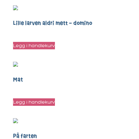
Lille larven aldri mett – domino
kr
20
Legg i handlekurv
Mat
kr
95
Legg i handlekurv
På farten