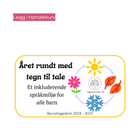
kr
365
Legg i handlekurv