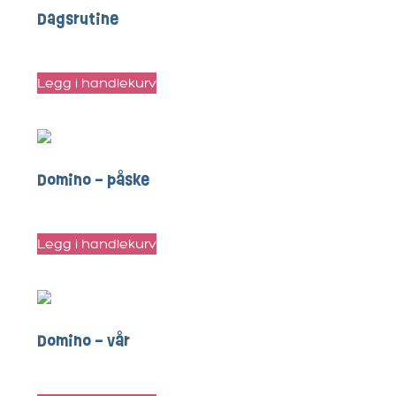
Dagsrutine
kr
70
Legg i handlekurv
Domino – påske
kr
20
Legg i handlekurv
Domino – vår
kr
20