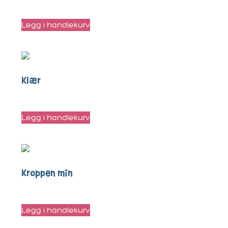
kr
40
Legg i handlekurv
Klær
kr
70
Legg i handlekurv
Kroppen min
kr
50
Legg i handlekurv