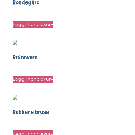
Bondegård
kr
40
Legg i handlekurv
Brannvern
kr
20
Legg i handlekurv
Bukkene bruse
kr
25
Legg i handlekurv