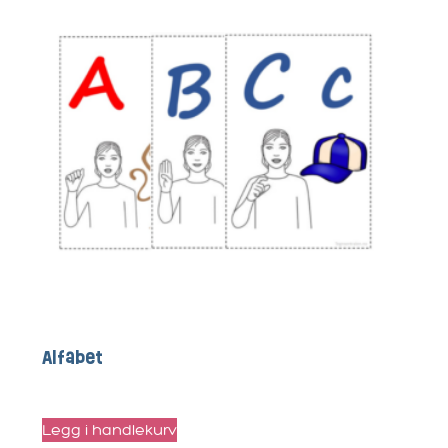
Alfabet
kr
50
Legg i handlekurv