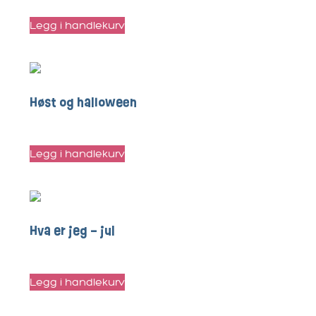
Legg i handlekurv
Høst og halloween
kr
50
Legg i handlekurv
Hva er jeg – jul
kr
40
Legg i handlekurv