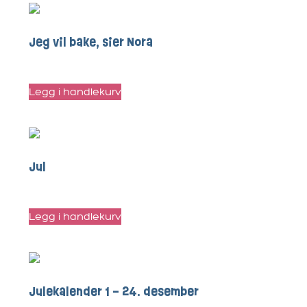
Jeg vil bake, sier Nora
kr
100
Legg i handlekurv
Jul
kr
60
Legg i handlekurv
Julekalender 1 – 24. desember