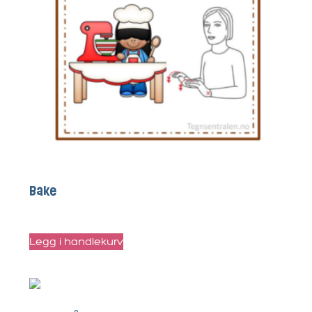
Bake
kr
40
Legg i handlekurv