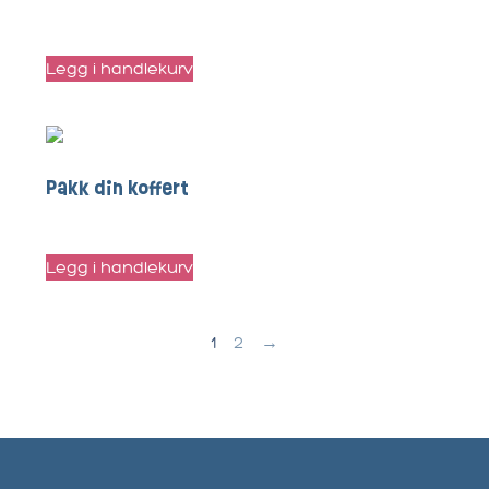
kr
70
Legg i handlekurv
Pakk din koffert
kr
50
Legg i handlekurv
1
2
→