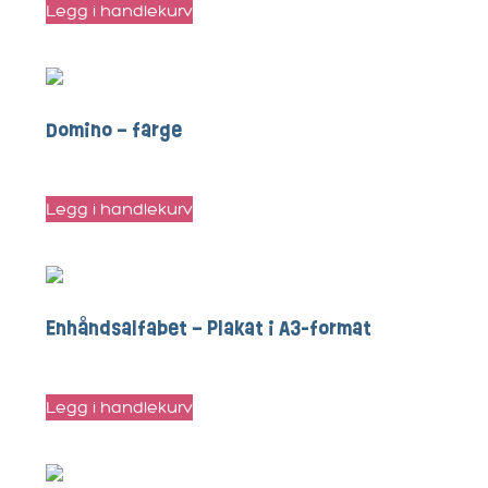
Legg i handlekurv
Domino – farge
kr
15
Legg i handlekurv
Enhåndsalfabet – Plakat i A3-format
kr
120
Legg i handlekurv