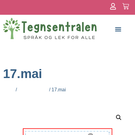
Om meg
17.mai
Hjem
/
Alle produkter
/ 17.mai